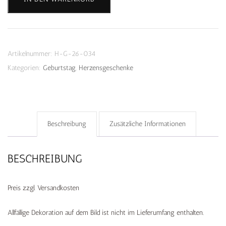
"Happy
Place"
Menge
Artikelnummer:
H-G-26-034
Kategorien:
Geburtstag
,
Herzensgeschenke
Beschreibung
Zusätzliche Informationen
BESCHREIBUNG
Preis zzgl. Versandkosten
Allfällige Dekoration auf dem Bild ist nicht im Lieferumfang enthalten.