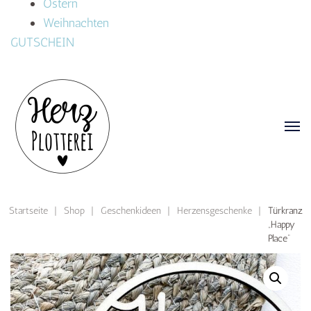
Ostern
Weihnachten
GUTSCHEIN
Startseite
|
Shop
|
Geschenkideen
|
Herzensgeschenke
|
Türkranz
„Happy
Place“