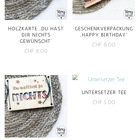
Optionen
können
auf
HOLZKARTE „DU HAST
GESCHENKVERPACKUNG
der
DIR NICHTS
„HAPPY BIRTHDAY“
Produktseite
GEWÜNSCHT“
CHF
8.00
gewählt
CHF
8.00
werden
UNTERSETZER TEE
CHF
5.00