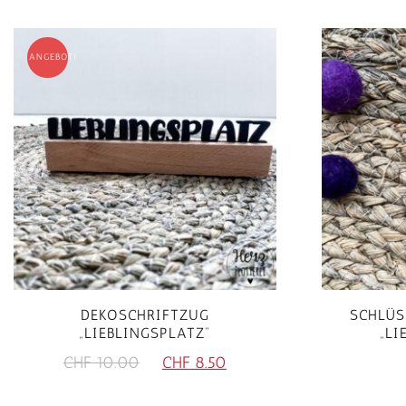
ANGEBOT!
DEKOSCHRIFTZUG
SCHLÜS
„LIEBLINGSPLATZ“
„LI
Ursprünglicher
Aktueller
CHF
10.00
CHF
8.50
Preis
Preis