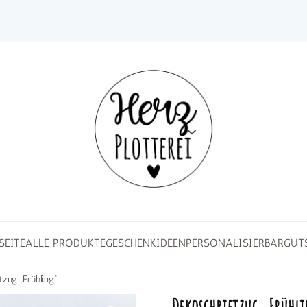
SEITE
ALLE PRODUKTE
GESCHENKIDEEN
PERSONALISIERBAR
GUT
tzug „Frühling“
Dekoschriftzug „Frühl