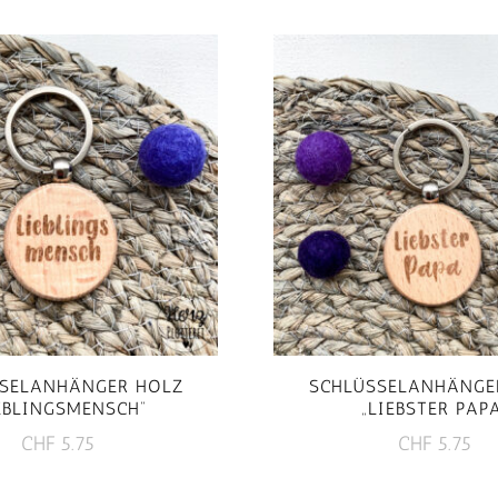
SELANHÄNGER HOLZ
SCHLÜSSELANHÄNGE
EBLINGSMENSCH“
„LIEBSTER PAP
CHF
5.75
CHF
5.75