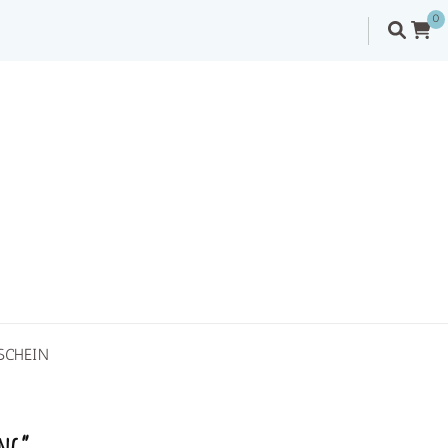
0
SCHEIN
ing“