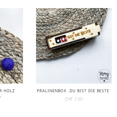
R HOLZ
PRALINENBOX „DU BIST DIE BESTE“
A“
CHF
7.50